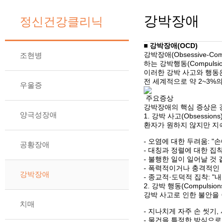
강박장애
정신건강클리닉
■
강박장애(OCD)
강박장애(Obsessive-C
조현병
하는 강박행동(Compuls
이러한 강박 사고와 행동
전 세계적으로 약 2~3%
우울증
주요증상
강박장애의 핵심 증상은 
양극성장애
1. 강박 사고(Obsessions
환자가 원하지 않지만 지
- 오염에 대한 두려움: "
공황장애
- 대칭과 정렬에 대한 집
- 불행한 일이 일어날 것 
- 폭력적이거나 충격적인 
강박장애
- 종교적·도덕적 집착: "
2. 강박 행동(Compulsion
강박 사고로 인한 불안을
치매
- 지나치게 자주 손 씻기
- 물건을 특정한 방식으