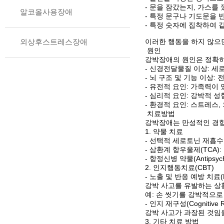
- 문을 잠갔는지, 가스를
알코올사용장애
- 특정 문구나 기도문을
- 특정 숫자에 집착하여 같
외상후스트레스장애
이러한 행동을 하지 않으
원인
강박장애의 원인은 정확히
- 신경전달물질 이상: 세
- 뇌 구조 및 기능 이상:
- 유전적 요인: 가족력이
- 심리적 요인: 강박적 성
- 환경적 요인: 스트레스,
치료방법
강박장애는 만성적인 경향
1. 약물 치료
- 선택적 세로토닌 재흡수 
- 삼환계 항우울제(TCA)
- 항정신병 약물(Antipsy
2. 인지행동치료(CBT)
- 노출 및 반응 예방 치료(ERP,
강박 사고를 유발하는 상
예: 손 씻기를 강박적으로
- 인지 재구성(Cognitive Re
강박 사고가 과장된 것임
3. 기타 치료 방법