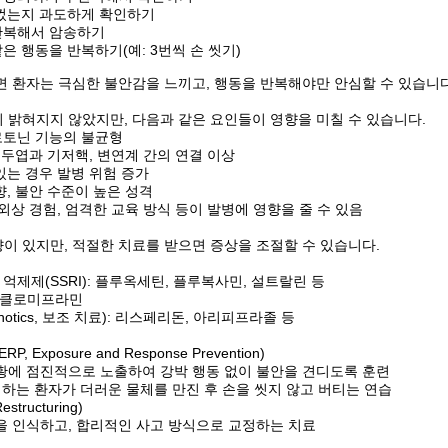
 껐는지 과도하게 확인하기
 반복해서 암송하기
은 행동을 반복하기(예: 3번씩 손 씻기)
면 환자는 극심한 불안감을 느끼고, 행동을 반복해야만 안심할 수 있습니
 밝혀지지 않았지만, 다음과 같은 요인들이 영향을 미칠 수 있습니다.
로토닌 기능의 불균형
 전두엽과 기저핵, 변연계 간의 연결 이상
 있는 경우 발병 위험 증가
향, 불안 수준이 높은 성격
 외상 경험, 엄격한 교육 방식 등이 발병에 영향을 줄 수 있음
이 있지만, 적절한 치료를 받으면 증상을 조절할 수 있습니다.
억제제(SSRI): 플루옥세틴, 플루복사민, 설트랄린 등
: 클로미프라민
chotics, 보조 치료): 리스페리돈, 아리피프라졸 등
 Exposure and Response Prevention)
황에 점진적으로 노출하여 강박 행동 없이 불안을 견디도록 훈련
 하는 환자가 더러운 물체를 만진 후 손을 씻지 않고 버티는 연습
structuring)
을 인식하고, 합리적인 사고 방식으로 교정하는 치료