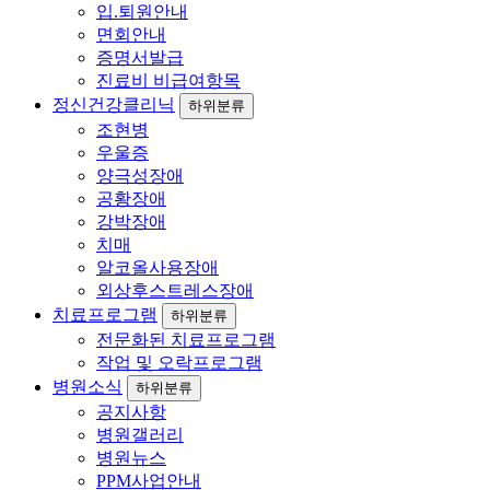
입.퇴원안내
면회안내
증명서발급
진료비 비급여항목
정신건강클리닉
하위분류
조현병
우울증
양극성장애
공황장애
강박장애
치매
알코올사용장애
외상후스트레스장애
치료프로그램
하위분류
전문화된 치료프로그램
작업 및 오락프로그램
병원소식
하위분류
공지사항
병원갤러리
병원뉴스
PPM사업안내