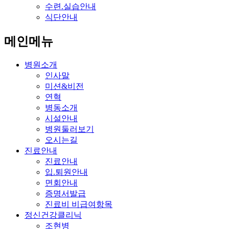
수련.실습안내
식단안내
메인메뉴
병원소개
인사말
미션&비전
연혁
병동소개
시설안내
병원둘러보기
오시는길
진료안내
진료안내
입.퇴원안내
면회안내
증명서발급
진료비 비급여항목
정신건강클리닉
조현병