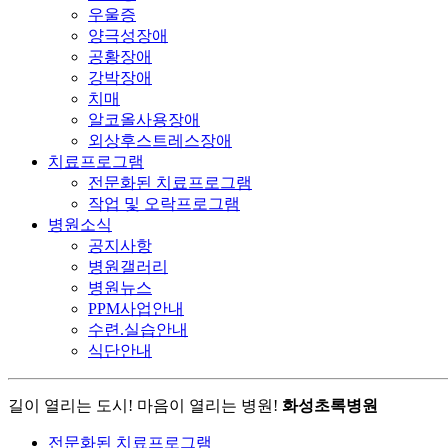
우울증
양극성장애
공황장애
강박장애
치매
알코올사용장애
외상후스트레스장애
치료프로그램
전문화된 치료프로그램
작업 및 오락프로그램
병원소식
공지사항
병원갤러리
병원뉴스
PPM사업안내
수련.실습안내
식단안내
길이 열리는 도시! 마음이 열리는 병원!
화성초록병원
전문화된 치료프로그램