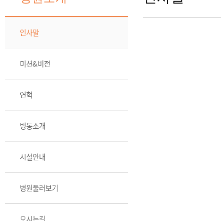
인사말
미션&비전
연혁
병동소개
시설안내
병원둘러보기
오시는길