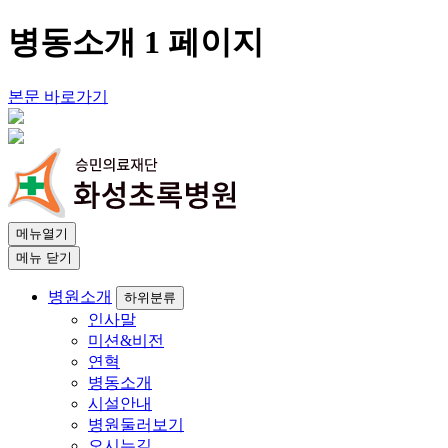
병동소개 1 페이지
본문 바로가기
메뉴열기
메뉴 닫기
병원소개
하위분류
인사말
미션&비전
연혁
병동소개
시설안내
병원둘러보기
오시는길