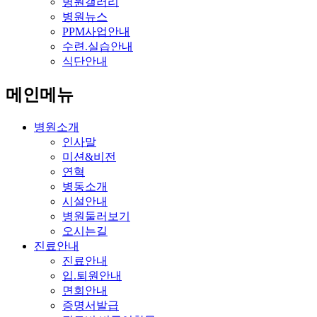
병원갤러리
병원뉴스
PPM사업안내
수련.실습안내
식단안내
메인메뉴
병원소개
인사말
미션&비전
연혁
병동소개
시설안내
병원둘러보기
오시는길
진료안내
진료안내
입.퇴원안내
면회안내
증명서발급