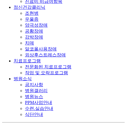
진료비 비급여항목
정신건강클리닉
조현병
우울증
양극성장애
공황장애
강박장애
치매
알코올사용장애
외상후스트레스장애
치료프로그램
전문화된 치료프로그램
작업 및 오락프로그램
병원소식
공지사항
병원갤러리
병원뉴스
PPM사업안내
수련.실습안내
식단안내