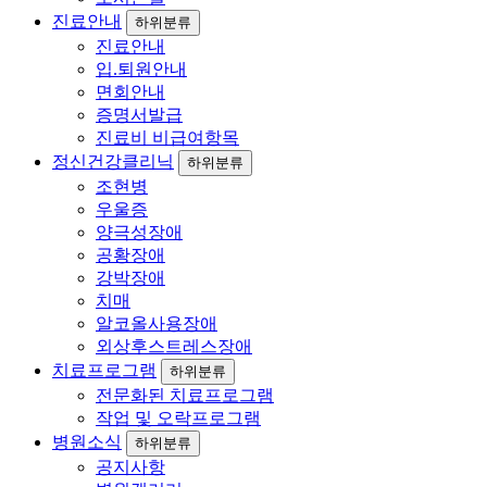
진료안내
하위분류
진료안내
입.퇴원안내
면회안내
증명서발급
진료비 비급여항목
정신건강클리닉
하위분류
조현병
우울증
양극성장애
공황장애
강박장애
치매
알코올사용장애
외상후스트레스장애
치료프로그램
하위분류
전문화된 치료프로그램
작업 및 오락프로그램
병원소식
하위분류
공지사항