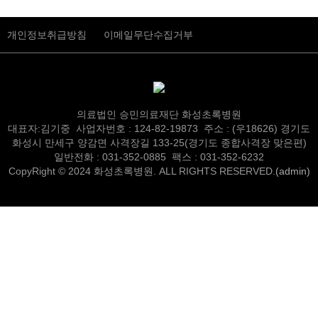
개인정보취급방침
이메일무단수집거부
의료법인 승민의료재단 화성초록병원
대표자:김기중 사업자번호 : 124-82-19873 주소 : (우18626) 경기도
화성시 만세구 양감면 사격장길 133-25(경기도 종합사격장 맞은편)
일반전화 : 031-352-0885 팩스 : 031-352-6232
CopyRight © 2024 화성초록병원. ALL RIGHTS RESERVED.
(admin)