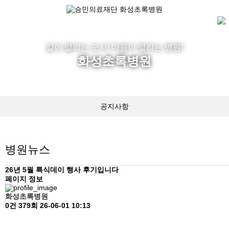
길이 열리는 도시! 마음이 열리는 병원!
화성초록병원
공지사항
병원갤러리
병원뉴스
병원뉴스
PPM사업안내
26년 5월 특식데이 행사 후기입니다
페이지 정보
수련.실습안내
화성초록병원
0건
379회
26-06-01 10:13
식단안내