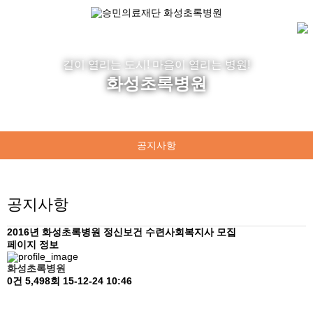
길이 열리는 도시! 마음이 열리는 병원!
화성초록병원
공지사항
병원갤러리
공지사항
병원뉴스
PPM사업안내
2016년 화성초록병원 정신보건 수련사회복지사 모집
페이지 정보
수련.실습안내
화성초록병원
0건
5,498회
15-12-24 10:46
식단안내