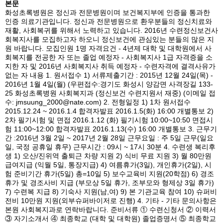
본문
화성초록병원은 정신과 전문병원이며 보건복지부에 인증을 통과한
인증 의료기관입니다. 정신과 전문병원으로 환우분들의 정신치료와
재활, 사회복귀를 위해서 노력하고 있습니다. 2016년 수련정신보건사
회복지사를 모집하고자 하오니 정신보건에 관심있는 분들의 많은 지
원 바랍니다. 모집인원 1명 자격요건 - 4년제 대학 및 대학원에서 사
회복지를 전공한 자 또는 졸업 예정자 - 사회복지사 1급 자격증을 소
지한 자 및 2016년 사회복지사 취득 예정자 - 수련자격에 결격사유가
없는 자 내용 1. 원서접수 1) 서류제출기간 : 2015년 12월 24일(목) -
2016년 1월 4일(월) (우편접수:경기도 화성시 양감면 사격장길 133-
25 화성초록병원 사회복지과 (정신보건 수련지원서 재중) (이메일 접
수: jmsuung_2000@nate.com) 2. 전형일정 1) 1차 원서접수
2015.12.24 ~ 2016.1.4 합격자발표 2016.1.5(화) 16:00 개별통보 2)
2차 필기시험 및 면접 2016.1.12 (화) 필기시험 10:00~10:50 면접시
험 11:00~12:00 합격자발표 2016.1.13(수) 16:00 개별통보 3. 근무기
간 :2016년 3월 2일 ~ 2017년 2월 28일 근무요일 : 주 5일 근무(일요
일, 국정 공휴일 휴무) 근무시간 : 09시 ~ 17시 30분 4. 수련생 복리후
생 1) 오산/진위역 출퇴근 차량 지원 2) 식비 무료 지원 3) 월 80만원
급여지급 (익월 5일, 통장지급) 4) 여름휴가(3일), 개인휴가(2일), 시
험 준비기간 휴가(5일) 총=10일 5) 보수교육비 지원(20학점) 6) 경조
휴가 및 경조사비 지급 (부모상 5일 휴가, 조부모와 형제상 3일 휴가)
7) 수련복 지급 8) 기숙사 지원(남,여) 9) 본 기관교육 참여 10) 슈퍼비
전비 10만원 지원(외부슈퍼바이저로 진행) 4. 기타 - 기타 문의사항은
본원 사회복지과로 연락바랍니다. 준비서류 ① 수련신청서 ② 이력서
③ 자기소개서 ④ 최종학교 (대학 및 대학원) 졸업증명서 ⑤ 최종학교